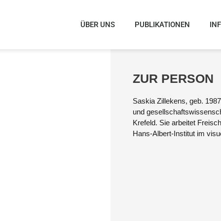
ÜBER UNS
PUBLIKATIONEN
IN
ZUR PERSON
Saskia Zil­le­kens, geb. 1987 
KENS
und gesell­schafts­wis­sen­sc
Kre­feld. Sie arbei­tet Frei­
Hans-Albert-Insti­tut im visu­
ign