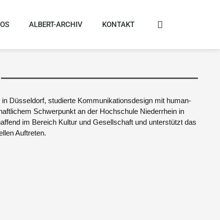
FOS
ALBERT-ARCHIV
KONTAKT
in Düs­sel­dorf, stu­dier­te Kom­mu­ni­ka­ti­ons­de­sign mit human-
haft­li­chem Schwer­punkt an der Hoch­schu­le Nie­der­rhein in
schaf­fend im Bereich Kul­tur und Gesell­schaft und unter­stützt das
el­len Auftreten.