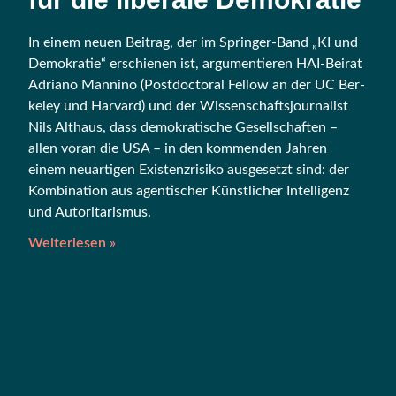
In einem neu­en Bei­trag, der im Sprin­ger-Band „KI und
Demo­kra­tie“ erschie­nen ist, argu­men­tie­ren HAI-Bei­rat
Adria­no Man­ni­no (Post­doc­to­ral Fel­low an der UC Ber­
ke­ley und Har­vard) und der Wis­sen­schafts­jour­na­list
Nils Alt­haus, dass demo­kra­ti­sche Gesell­schaf­ten –
allen vor­an die USA – in den kom­men­den Jah­ren
einem neu­ar­ti­gen Exis­tenz­ri­si­ko aus­ge­setzt sind: der
Kom­bi­na­ti­on aus agen­ti­scher Künst­li­cher Intel­li­genz
und Autoritarismus.
Weiterlesen »