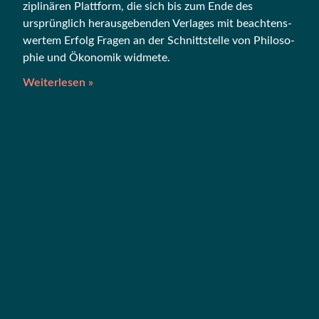
zi­pli­nä­ren Platt­form, die sich bis zum Ende des
ursprüng­lich her­aus­ge­ben­den Ver­la­ges mit beach­tens­
wer­tem Erfolg Fra­gen an der Schnitt­stel­le von Phi­lo­so­
phie und Öko­no­mik widmete.
Weiterlesen »