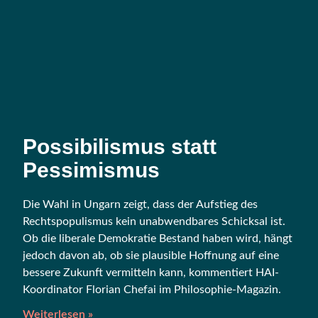
Possibilismus statt
Pessimismus
Die Wahl in Ungarn zeigt, dass der Auf­stieg des
Rechts­po­pu­lis­mus kein unab­wend­ba­res Schick­sal ist.
Ob die libe­ra­le Demo­kra­tie Bestand haben wird, hängt
jedoch davon ab, ob sie plau­si­ble Hoff­nung auf eine
bes­se­re Zukunft ver­mit­teln kann, kom­men­tiert HAI-
Koor­di­na­tor Flo­ri­an Che­fai im Philosophie-Magazin.
Weiterlesen »