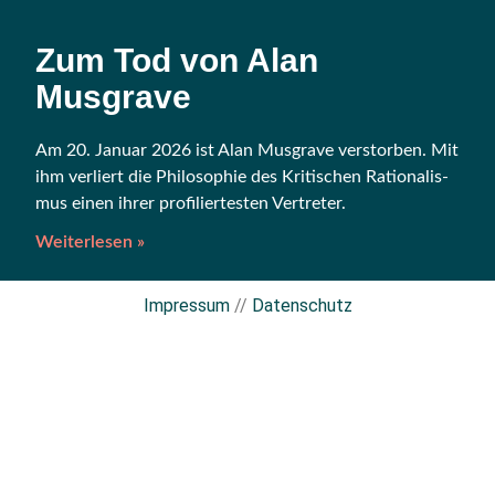
Zum Tod von Alan
Musgrave
Am 20. Janu­ar 2026 ist Alan Mus­gra­ve ver­stor­ben. Mit
ihm ver­liert die Phi­lo­so­phie des Kri­ti­schen Ratio­na­lis­
mus einen ihrer pro­fi­lier­tes­ten Vertreter.
Weiterlesen »
Impressum
//
Datenschutz