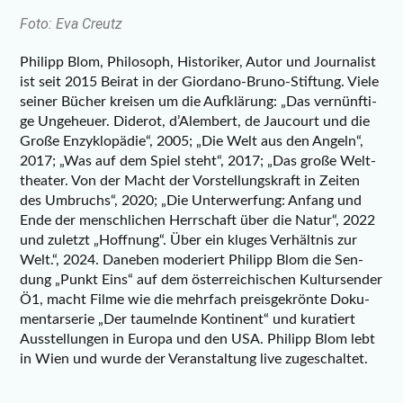
Foto: Eva Creutz
Phil­ipp Blom, Phi­lo­soph, His­to­ri­ker, Autor und Jour­na­list
ist seit 2015 Bei­rat in der Giord­a­no-Bru­no-Stif­tung. Vie­le
sei­ner Bücher krei­sen um die Auf­klä­rung: „Das ver­nünf­ti­
ge Unge­heu­er. Dide­rot, d’Alembert, de Jau­court und die
Gro­ße Enzy­klo­pä­die“, 2005; „Die Welt aus den Angeln“,
2017; „Was auf dem Spiel steht“, 2017; „Das gro­ße Welt­
thea­ter. Von der Macht der Vor­stel­lungs­kraft in Zei­ten
des Umbruchs“, 2020; „Die Unter­wer­fung: Anfang und
Ende der mensch­li­chen Herr­schaft über die Natur“, 2022
und zuletzt „Hoff­nung“. Über ein klu­ges Ver­hält­nis zur
Welt.“, 2024. Dane­ben mode­riert Phil­ipp Blom die Sen­
dung „Punkt Eins“ auf dem öster­rei­chi­schen Kul­tur­sen­der
Ö1, macht Fil­me wie die mehr­fach preis­ge­krön­te Doku­
men­tar­se­rie „Der tau­meln­de Kon­ti­nent“ und kura­tiert
Aus­stel­lun­gen in Euro­pa und den USA. Phil­ipp Blom lebt
in Wien und wur­de der Ver­an­stal­tung live zugeschaltet.