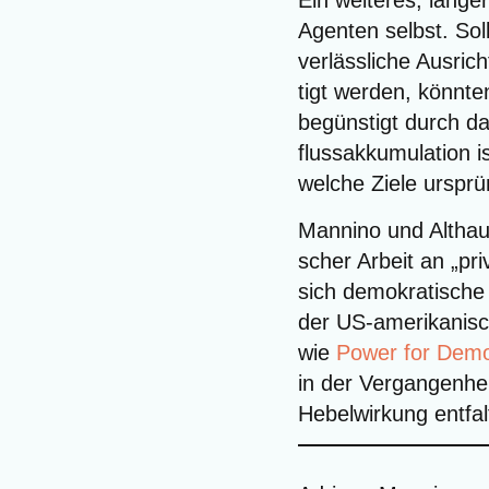
Ein wei­te­res, län­ger
Agen­ten selbst. Sol
ver­läss­li­che Aus­r
tigt wer­den, könn­ten
begüns­tigt durch da
fluss­ak­ku­mu­la­ti­on
wel­che Zie­le urspr
Man­ni­no und Alt­hau
scher Arbeit an „pri­
sich demo­kra­ti­sche
der US-ame­ri­ka­ni­sc
wie
Power for Demo­c
in der Ver­gan­gen­he
Hebel­wir­kung entfal