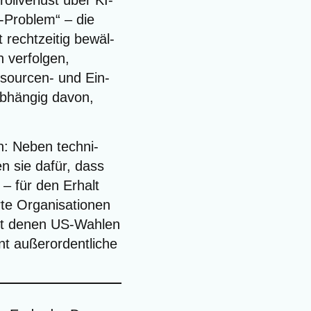
troll­ver­lust über KI-
t-Pro­blem“ – die
 recht­zei­tig bewäl­
n ver­fol­gen,
­sour­cen- und Ein­
unab­hän­gig davon,
en: Neben tech­ni­
ren sie dafür, dass
n – für den Erhalt
te Orga­ni­sa­tio­nen
mit denen US-Wah­len
 außer­or­dent­li­che