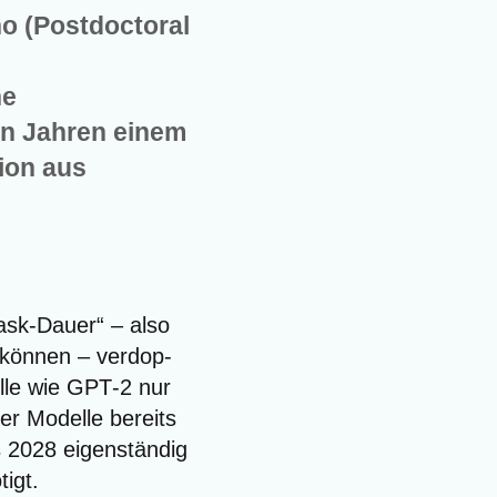
no (Postdoctoral
he
en Jahren einem
ion aus
ask-Dau­er“ – also
n kön­nen – ver­dop­
el­le wie GPT‑2 nur
ler Model­le bereits
 2028 eigen­stän­dig
tigt.