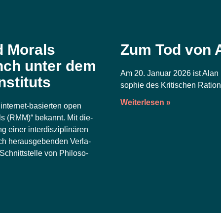
d Morals
Zum Tod von 
nch unter dem
Am 20. Janu­ar 2026 ist Alan Mu
nstituts
so­phie des Kri­ti­schen Ratio­na
Weiterlesen »
inter­net-basier­ten open
als (RMM)“ bekannt. Mit die­
 einer inter­dis­zi­pli­nä­ren
h her­aus­ge­ben­den Ver­la­
hnitt­stel­le von Phi­lo­so­