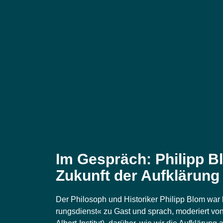
Im Gespräch: Philipp B
Zukunft der Aufklärung
Der Phi­lo­soph und His­to­ri­ker Phil­ipp Blom war 
rungs­dienst« zu Gast und sprach, mode­riert von 