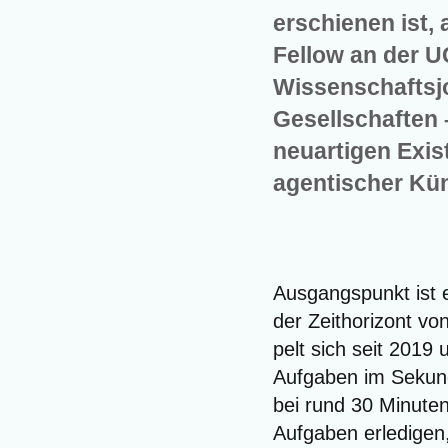
erschienen ist,
Fellow an der U
Wissenschaftsjo
Gesellschaften 
neuartigen Exis
agentischer Kün
Aus­gangs­punkt ist 
der Zeit­ho­ri­zont v
pelt sich seit 2019 
Auf­ga­ben im Sekun­d
bei rund 30 Minu­ten
Auf­ga­ben erle­di­ge