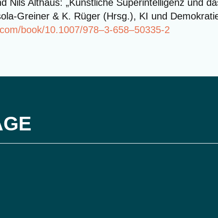
d Nils Alt­haus: „Künst­li­che Super­in­tel­li­genz un
­so­la-Grei­ner & K. Rüger (Hrsg.), KI und Demo­kra­ti
ger.com/book/10.1007/978–3‑658–50335‑2
ÄGE