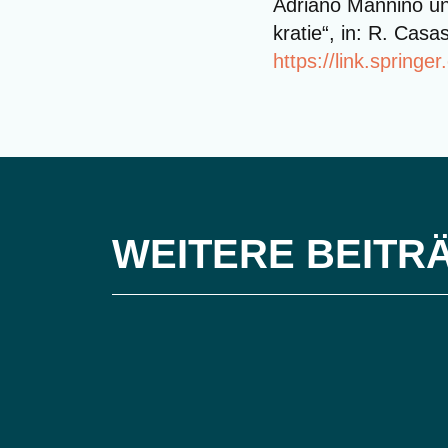
Adria­no Man­ni­no un
kra­tie“, in: R. Casa
https://link.sprin
WEITERE BEITR