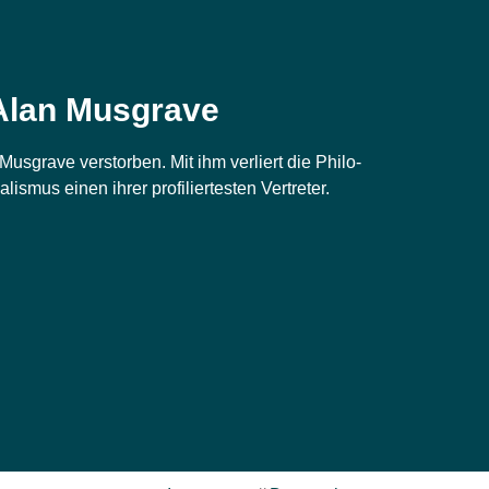
Alan Musgrave
s­gra­ve ver­stor­ben. Mit ihm ver­liert die Phi­lo­
­lis­mus einen ihrer pro­fi­lier­tes­ten Vertreter.