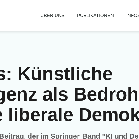
ÜBER UNS
PUBLIKATIONEN
INFO
s: Künstliche
ligenz als Bedro
e liberale Demok
Beitrag, der im Springer-Band "KI und D