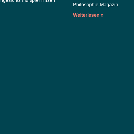
ange­sichts mul­ti­pler Kri­sen
Philosophie-Magazin.
Weiterlesen »