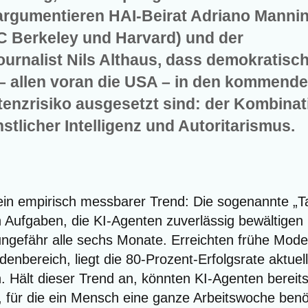
 argumentieren HAI-Beirat Adriano Manni
C Berkeley und Harvard) und der
urnalist Nils Althaus, dass demokratisc
– allen voran die USA – in den kommend
tenzrisiko ausgesetzt sind: der Kombinat
stlicher Intelligenz und Autoritarismus.
ein empi­risch mess­ba­rer Trend: Die soge­nann­te „T
on Auf­ga­ben, die KI-Agen­ten zuver­läs­sig bewäl­ti­ge
unge­fähr alle sechs Mona­te. Erreich­ten frü­he Mod
en­be­reich, liegt die 80-Pro­zent-Erfolgs­ra­te aktu­el­
. Hält die­ser Trend an, könn­ten KI-Agen­ten bereits
n, für die ein Mensch eine gan­ze Arbeits­wo­che benö