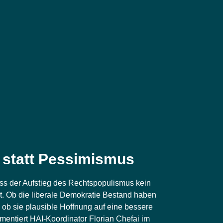
 statt Pessimismus
s der Auf­stieg des Rechts­po­pu­lis­mus kein
t. Ob die libe­ra­le Demo­kra­tie Bestand haben
b sie plau­si­ble Hoff­nung auf eine bes­se­re
en­tiert HAI-Koor­di­na­tor Flo­ri­an Che­fai im