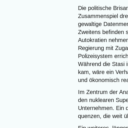
Die poli­ti­sche Bri­
Zusam­men­spiel drei­
gewal­ti­ge Daten­me
Zwei­tens befin­den s
Auto­kra­tien neh­men
Regie­rung mit Zugan
Poli­zei­sys­tem erric
Wäh­rend die Sta­si 
kam, wäre ein Ver­hä
und öko­no­misch rea
Im Zen­trum der Ana­l
den nuklea­ren Super­
Unter­neh­men. Ein de
quen­zen, die weit üb