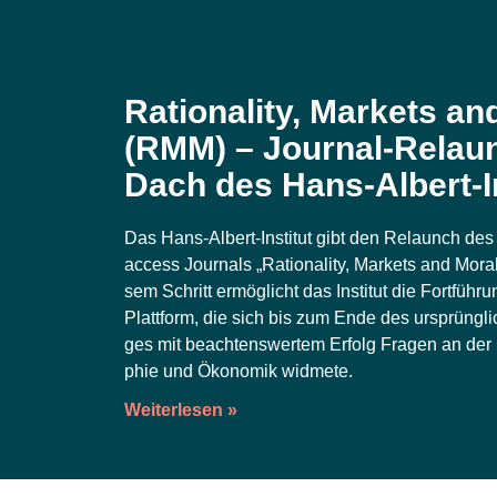
Rationality, Markets an
(RMM) – Journal-Relau
Dach des Hans-Albert-I
Das Hans-Albert-Insti­tut gibt den Relaunch des 
access Jour­nals „Ratio­na­li­ty, Mar­kets and Mor
sem Schritt ermög­licht das Insti­tut die Fort­füh­rung
Platt­form, die sich bis zum Ende des ursprüng­lic
ges mit beach­tens­wer­tem Erfolg Fra­gen an der Sc
phie und Öko­no­mik widmete.
Weiterlesen »