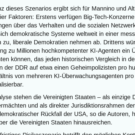
sanz die­ses Sze­na­ri­os ergibt sich für Man­ni­no und 
er Fak­to­ren: Ers­tens ver­fü­gen Big-Tech-Kon­zer­ne
n­gen über das Ver­hal­ten und die sozia­len Netz­wer­
ich demo­kra­ti­sche Sys­te­me welt­weit in einer mess
 zu, libe­ra­le Demo­kra­tien neh­men ab. Drit­tens wür­d
g zu Mil­lio­nen hoch­kom­pe­ten­ter KI-Agen­ten ein
h­ten kön­nen, das jeden his­to­ri­schen Ver­gleich in de
in der DDR auf etwa einen Geheim­po­li­zis­ten pro hu
lt­nis von meh­re­ren KI-Über­wa­chungs­agen­ten pro
lisierbar.
y­se ste­hen die Ver­ei­nig­ten Staa­ten – als ein­zi­ge
mäch­ten und als direk­ter Juris­dik­ti­ons­rah­men der
mo­kra­ti­scher Rück­fall der USA, so die Autoren, hät
er die Ver­ei­nig­ten Staa­ten hinausreichen.