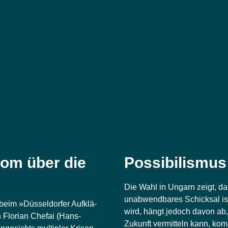
lom über die
Possibilismus
Die Wahl in Ungarn zeigt, das
unab­wend­ba­res Schick­sal is
beim »Düs­sel­dor­fer Auf­klä­
wird, hängt jedoch davon ab, o
Flo­ri­an Che­fai (Hans-
Zukunft ver­mit­teln kann, kom­m