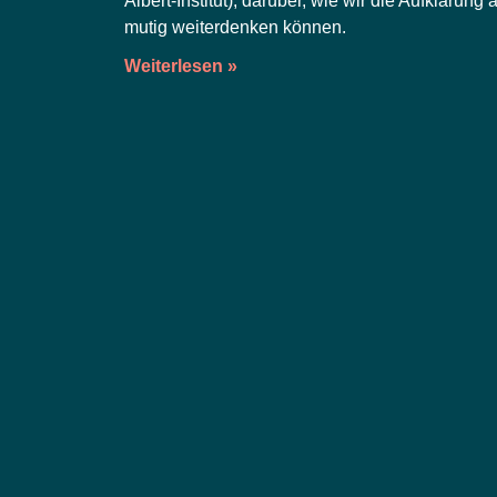
Albert-Insti­tut), dar­über, wie wir die Auf­klä­rung 
mutig wei­ter­den­ken können.
Weiterlesen »