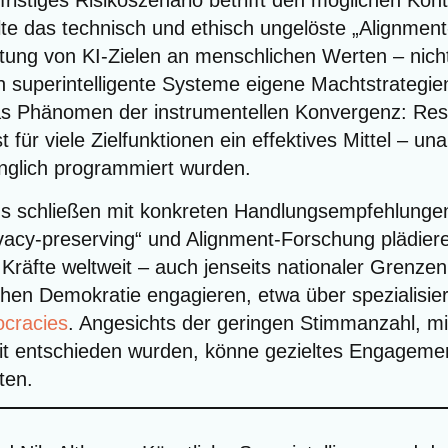
­fris­ti­ges Risi­ko­sze­na­rio betrifft den mög­li­chen Kon­
l­te das tech­nisch und ethisch unge­lös­te „Ali­gnmen
ich­tung von KI-Zie­len an mensch­li­chen Wer­ten – nicht
 super­in­tel­li­gen­te Sys­te­me eige­ne Macht­stra­te­gie
s Phä­no­men der instru­men­tel­len Kon­ver­genz: Res
 ist für vie­le Ziel­funk­tio­nen ein effek­ti­ves Mit­tel – 
üng­lich pro­gram­miert wurden.
s schlie­ßen mit kon­kre­ten Hand­lungs­emp­feh­lun­g
va­cy-pre­ser­ving“ und Ali­gnment-For­schung plä­die­
 Kräf­te welt­weit – auch jen­seits natio­na­ler Gren­ze
hen Demo­kra­tie enga­gie­ren, etwa über spe­zia­li­sier­
ra­ci­es
. Ange­sichts der gerin­gen Stimm­an­zahl, 
it ent­schie­den wur­den, kön­ne geziel­tes Enga­ge­ment
ten.