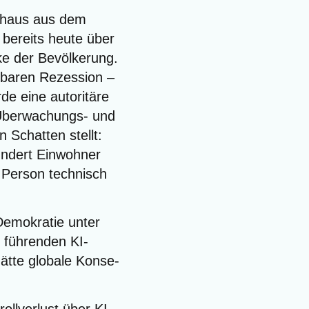
Alt­haus aus dem
 bereits heu­te über
ke der Bevöl­ke­rung.
­ba­ren Rezes­si­on –
e eine auto­ri­tä­re
 Über­wa­chungs- und
n Schat­ten stellt:
n­dert Ein­woh­ner
 Per­son tech­nisch
 Demo­kra­tie unter
 füh­ren­den KI-
­te glo­ba­le Kon­se­