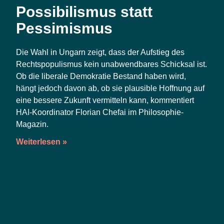
Possibilismus statt
Pessimismus
Die Wahl in Ungarn zeigt, dass der Auf­stieg des
Rechts­po­pu­lis­mus kein unab­wend­ba­res Schick­sal ist.
Ob die libe­ra­le Demo­kra­tie Bestand haben wird,
hängt jedoch davon ab, ob sie plau­si­ble Hoff­nung auf
eine bes­se­re Zukunft ver­mit­teln kann, kom­men­tiert
HAI-Koor­di­na­tor Flo­ri­an Che­fai im Philosophie-
Magazin.
Weiterlesen »