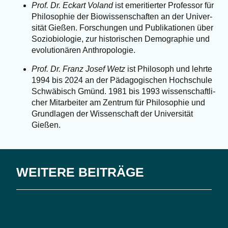
Prof. Dr. Eck­art Voland
ist eme­ri­tier­ter Pro­fes­sor für
Phi­lo­so­phie der Bio­wis­sen­schaf­ten an der Uni­ver­
si­tät Gie­ßen. For­schun­gen und Publi­ka­tio­nen über
Sozio­bio­lo­gie, zur his­to­ri­schen Demo­gra­phie und
evo­lu­tio­nä­ren Anthropologie.
Prof. Dr. Franz Josef Wetz
ist Phi­lo­soph und lehr­te
1994 bis 2024 an der Päd­ago­gi­schen Hoch­schu­le
Schwä­bisch Gmünd. 1981 bis 1993 wis­sen­schaft­li­
cher Mit­ar­bei­ter am Zen­trum für Phi­lo­so­phie und
Grund­la­gen der Wis­sen­schaft der Uni­ver­si­tät
Gießen.
WEITERE BEITRÄGE