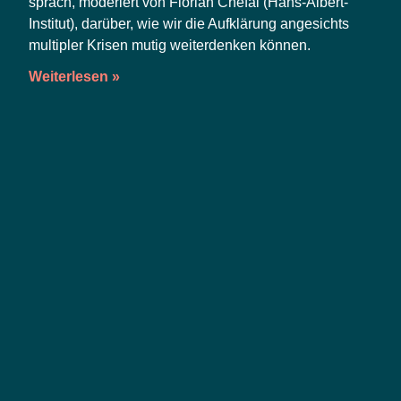
sprach, mode­riert von Flo­ri­an Che­fai (Hans-Albert-
Insti­tut), dar­über, wie wir die Auf­klä­rung ange­sichts
mul­ti­pler Kri­sen mutig wei­ter­den­ken können.
Weiterlesen »