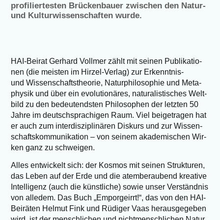
profiliertesten Brückenbauer zwischen den Natur-
und Kulturwissenschaften wurde.
HAI-Bei­rat Ger­hard Voll­mer zählt mit sei­nen Publi­ka­tio­
nen (die meis­ten im Hir­zel-Ver­lag) zur Erkennt­nis-
und Wis­sen­schafts­theo­rie, Natur­phi­lo­so­phie und Meta­
phy­sik und über ein evo­lu­tio­nä­res, natu­ra­lis­ti­sches Welt­
bild zu den bedeu­tends­ten Phi­lo­so­phen der letz­ten 50
Jah­re im deutsch­spra­chi­gen Raum. Viel bei­getra­gen hat
er auch zum inter­dis­zi­pli­nä­ren Dis­kurs und zur Wis­sen­
schafts­kom­mu­ni­ka­ti­on – von sei­nem aka­de­mi­schen Wir­
ken ganz zu schweigen.
Alles ent­wi­ckelt sich: der Kos­mos mit sei­nen Struk­tu­ren,
das Leben auf der Erde und die atem­be­rau­bend krea­ti­ve
Intel­li­genz (auch die künst­li­che) sowie unser Ver­ständ­nis
von alle­dem. Das Buch „Empor­ge­irrt!“, das von den HAI-
Bei­rä­ten Hel­mut Fink und Rüdi­ger Vaas her­aus­ge­ge­ben
wird, ist der mensch­li­chen und nicht­mensch­li­chen Natur