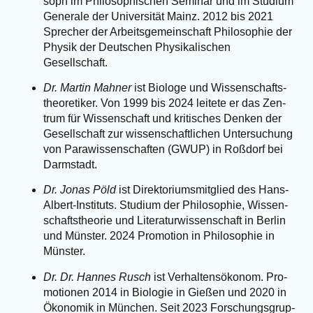
soph im Phi­lo­so­phi­schen Semi­nar und im Stu­di­um
Gene­ra­le der Uni­ver­si­tät Mainz. 2012 bis 2021
Spre­cher der Arbeits­ge­mein­schaft Phi­lo­so­phie der
Phy­sik der Deut­schen Phy­si­ka­li­schen
Gesellschaft.
Dr. Mar­tin Mah­ner
ist Bio­lo­ge und Wis­sen­schafts­
theo­re­ti­ker. Von 1999 bis 2024 lei­te­te er das Zen­
trum für Wis­sen­schaft und kri­ti­sches Den­ken der
Gesell­schaft zur wis­sen­schaft­li­chen Unter­su­chung
von Para­wis­sen­schaf­ten (GWUP) in Roß­dorf bei
Darmstadt.
Dr. Jonas Pöld
ist Direk­to­ri­ums­mit­glied des Hans-
Albert-Insti­tuts. Stu­di­um der Phi­lo­so­phie, Wis­sen­
schafts­theo­rie und Lite­ra­tur­wis­sen­schaft in Ber­lin
und Müns­ter. 2024 Pro­mo­ti­on in Phi­lo­so­phie in
Münster.
Dr. Dr. Han­nes Rusch
ist Ver­hal­tens­öko­nom. Pro­
mo­tio­nen 2014 in Bio­lo­gie in Gie­ßen und 2020 in
Öko­no­mik in Mün­chen. Seit 2023 For­schungs­grup­