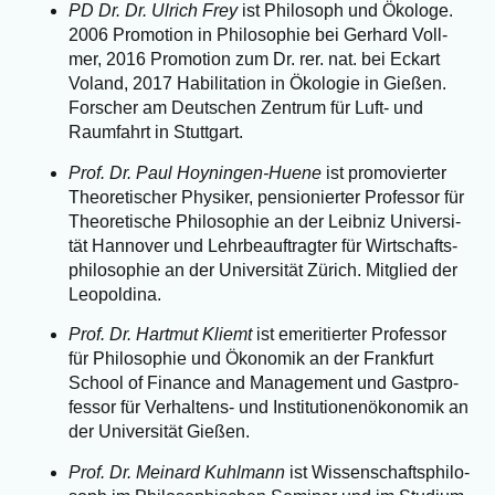
PD Dr. Dr. Ulrich Frey
ist Phi­lo­soph und Öko­lo­ge.
2006 Pro­mo­ti­on in Phi­lo­so­phie bei Ger­hard Voll­
mer, 2016 Pro­mo­ti­on zum Dr. rer. nat. bei Eck­art
Voland, 2017 Habi­li­ta­ti­on in Öko­lo­gie in Gie­ßen.
For­scher am Deut­schen Zen­trum für Luft- und
Raum­fahrt in Stuttgart.
Prof. Dr. Paul Hoynin­gen-Hue­ne
ist pro­mo­vier­ter
Theo­re­ti­scher Phy­si­ker, pen­sio­nier­ter Pro­fes­sor für
Theo­re­ti­sche Phi­lo­so­phie an der Leib­niz Uni­ver­si­
tät Han­no­ver und Lehr­be­auf­trag­ter für Wirt­schafts­
phi­lo­so­phie an der Uni­ver­si­tät Zürich. Mit­glied der
Leopoldina.
Prof. Dr. Hart­mut Kli­emt
ist eme­ri­tier­ter Pro­fes­sor
für Phi­lo­so­phie und Öko­no­mik an der Frank­furt
School of Finan­ce and Manage­ment und Gast­pro­
fes­sor für Ver­hal­tens- und Insti­tu­tio­nen­öko­no­mik an
der Uni­ver­si­tät Gießen.
Prof. Dr. Mei­nard Kuhl­mann
ist Wis­sen­schafts­phi­lo­