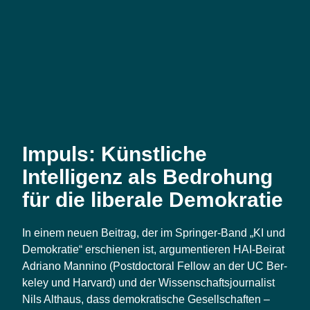
Impuls: Künstliche
Intelligenz als Bedrohung
für die liberale Demokratie
In einem neu­en Bei­trag, der im Sprin­ger-Band „KI und
Demo­kra­tie“ erschie­nen ist, argu­men­tie­ren HAI-Bei­rat
Adria­no Man­ni­no (Post­doc­to­ral Fel­low an der UC Ber­
ke­ley und Har­vard) und der Wis­sen­schafts­jour­na­list
Nils Alt­haus, dass demo­kra­ti­sche Gesell­schaf­ten –