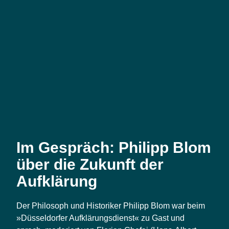
Im Gespräch: Philipp Blom
über die Zukunft der
Aufklärung
Der Phi­lo­soph und His­to­ri­ker Phil­ipp Blom war beim
»Düs­sel­dor­fer Auf­klä­rungs­dienst« zu Gast und