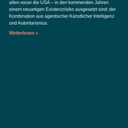
allen vor­an die USA – in den kom­men­den Jah­ren
einem neu­ar­ti­gen Exis­tenz­ri­si­ko aus­ge­setzt sind: der
Kom­bi­na­ti­on aus agen­ti­scher Künst­li­cher Intel­li­genz
und Autoritarismus.
Weiterlesen »