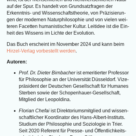
auf der Spur. Es han­delt von Grund­satz­fra­gen der
Erkennt­nis- und Wis­sen­schafts­theo­rie, von Prä­zi­sie­run­
gen der moder­nen Natur­phi­lo­so­phie und von vie­len wei­
te­ren Facet­ten huma­nis­ti­scher Kul­tur. Leit­idee ist die Ein­
heit des Wis­sens im Lich­te der Evolution.
Das Buch erscheint im Novem­ber 2024 und kann beim
Hir­zel-Ver­lag vor­be­stellt wer­den
.
Autoren:
Prof. Dr. Die­ter Birn­ba­cher
ist eme­ri­tier­ter Pro­fes­sor
für Phi­lo­so­phie an der Uni­ver­si­tät Düs­sel­dorf. Vize­
prä­si­dent der Deut­schen Gesell­schaft für Huma­nes
Ster­ben sowie der Scho­pen­hau­er-Gesell­schaft,
Mit­glied der Leopoldina.
Flo­ri­an Che­fai
ist Direk­to­ri­ums­mit­glied und wis­sen­
schaft­li­cher Koor­di­na­tor des Hans-Albert-Insti­tuts.
Stu­di­um der Phi­lo­so­phie und Sozio­lo­gie in Trier.
Seit 2020 Refe­rent für Pres­se- und Öffent­lich­keits­