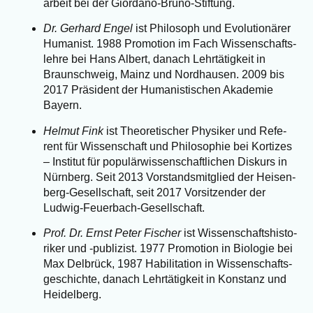
ar­beit bei der Giordano-Bruno-Stiftung.
Dr. Ger­hard Engel
ist Phi­lo­soph und Evo­lu­tio­nä­rer
Huma­nist. 1988 Pro­mo­ti­on im Fach Wis­sen­schafts­
leh­re bei Hans Albert, danach Lehr­tä­tig­keit in
Braun­schweig, Mainz und Nord­hau­sen. 2009 bis
2017 Prä­si­dent der Huma­nis­ti­schen Aka­de­mie
Bayern.
Hel­mut Fink
ist Theo­re­ti­scher Phy­si­ker und Refe­
rent für Wis­sen­schaft und Phi­lo­so­phie bei Kor­ti­zes
– Insti­tut für popu­lär­wis­sen­schaft­li­chen Dis­kurs in
Nürn­berg. Seit 2013 Vor­stands­mit­glied der Hei­sen­
berg-Gesell­schaft, seit 2017 Vor­sit­zen­der der
Ludwig-Feuerbach-Gesellschaft.
Prof. Dr. Ernst Peter Fischer
ist Wis­sen­schafts­his­to­
ri­ker und ‑publi­zist. 1977 Pro­mo­ti­on in Bio­lo­gie bei
Max Del­brück, 1987 Habi­li­ta­ti­on in Wis­sen­schafts­
ge­schich­te, danach Lehr­tä­tig­keit in Kon­stanz und
Heidelberg.