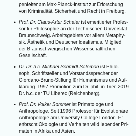
pen­lei­ter am Max-Planck-Insti­tut zur Erfor­schung
von Kri­mi­na­li­tät, Sicher­heit und Recht in Freiburg.
Prof. Dr. Claus-Artur Schei­er
ist eme­ri­tier­ter Pro­fes­
sor für Phi­lo­so­phie an der Tech­ni­schen Uni­ver­si­tät
Braun­schweig. Arbeits­ge­bie­te vor allem Meta­phy­
sik, Ästhe­tik und Deut­scher Idea­lis­mus. Mit­glied
der Braun­schwei­gi­schen Wis­sen­schaft­li­chen
Gesellschaft.
Dr. Dr. h.c. Micha­el Schmidt-Salo­mon
ist Phi­lo­
soph, Schrift­stel­ler und Vor­stands­spre­cher der
Giord­a­no-Bru­no-Stif­tung für Huma­nis­mus und Auf­
klä­rung. 1997 Pro­mo­ti­on zum Dr. phil. in Trier, 2019
Dr. h.c. der TU Libe­rec (Rei­chen­berg).
Prof. Dr. Vol­ker Som­mer
ist Pri­ma­to­lo­ge und
Anthro­po­lo­ge. Seit 1996 Pro­fes­sor für Evo­lu­tio­nä­re
Anthro­po­lo­gie am Uni­ver­si­ty Col­lege Lon­don. Er
erforscht Öko­lo­gie und Ver­hal­ten wild leben­der Pri­
ma­ten in Afri­ka und Asien.