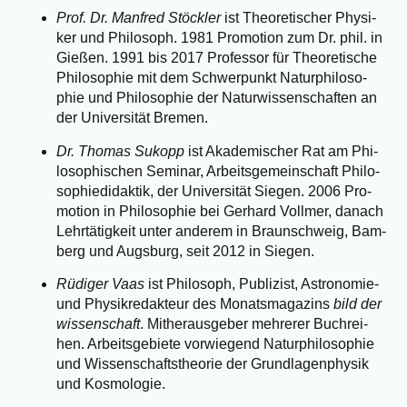
Prof. Dr. Man­fred Stöck­ler
ist Theo­re­ti­scher Phy­si­
ker und Phi­lo­soph. 1981 Pro­mo­ti­on zum Dr. phil. in
Gie­ßen. 1991 bis 2017 Pro­fes­sor für Theo­re­ti­sche
Phi­lo­so­phie mit dem Schwer­punkt Natur­phi­lo­so­
phie und Phi­lo­so­phie der Natur­wis­sen­schaf­ten an
der Uni­ver­si­tät Bremen.
Dr. Tho­mas Sukopp
ist Aka­de­mi­scher Rat am Phi­
lo­so­phi­schen Semi­nar, Arbeits­ge­mein­schaft Phi­lo­
so­phie­di­dak­tik, der Uni­ver­si­tät Sie­gen. 2006 Pro­
mo­ti­on in Phi­lo­so­phie bei Ger­hard Voll­mer, danach
Lehr­tä­tig­keit unter ande­rem in Braun­schweig, Bam­
berg und Augs­burg, seit 2012 in Siegen.
Rüdi­ger Vaas
ist Phi­lo­soph, Publi­zist, Astro­no­mie-
und Phy­sik­re­dak­teur des Monats­ma­ga­zins
bild der
wis­sen­schaft
. Mit­her­aus­ge­ber meh­re­rer Buch­rei­
hen. Arbeits­ge­bie­te vor­wie­gend Natur­phi­lo­so­phie
und Wis­sen­schafts­theo­rie der Grund­la­gen­phy­sik
und Kosmologie.