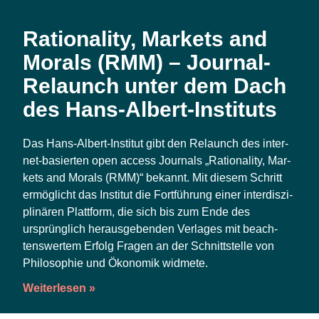
Rationality, Markets and
Morals (RMM) – Journal-
Relaunch unter dem Dach
des Hans-Albert-Instituts
Das Hans-Albert-Insti­tut gibt den Relaunch des inter­
net-basier­ten open access Jour­nals „Ratio­na­li­ty, Mar­
kets and Morals (RMM)“ bekannt. Mit die­sem Schritt
ermög­licht das Insti­tut die Fort­füh­rung einer inter­dis­zi­
pli­nä­ren Platt­form, die sich bis zum Ende des
ursprüng­lich her­aus­ge­ben­den Ver­la­ges mit beach­
tens­wer­tem Erfolg Fra­gen an der Schnitt­stel­le von
Phi­lo­so­phie und Öko­no­mik widmete.
Weiterlesen »