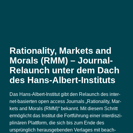
Rationality, Markets and
Morals (RMM) – Journal-
Relaunch unter dem Dach
des Hans-Albert-Instituts
Das Hans-Albert-Insti­tut gibt den Relaunch des inter­
net-basier­ten open access Jour­nals „Ratio­na­li­ty, Mar­
kets and Morals (RMM)“ bekannt. Mit die­sem Schritt
ermög­licht das Insti­tut die Fort­füh­rung einer inter­dis­zi­
pli­nä­ren Platt­form, die sich bis zum Ende des
ursprüng­lich her­aus­ge­ben­den Ver­la­ges mit beach­