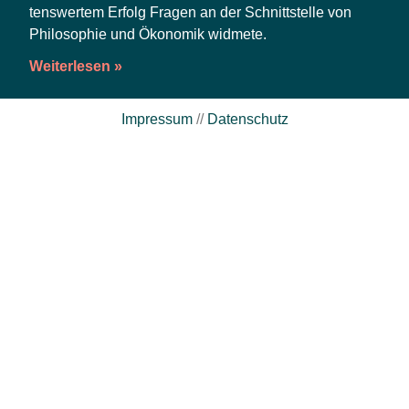
tens­wer­tem Erfolg Fra­gen an der Schnitt­stel­le von
Phi­lo­so­phie und Öko­no­mik widmete.
Weiterlesen »
Impressum
//
Datenschutz