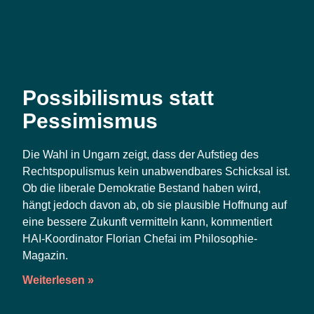
Possibilismus statt
Pessimismus
Die Wahl in Ungarn zeigt, dass der Auf­stieg des
Rechts­po­pu­lis­mus kein unab­wend­ba­res Schick­sal ist.
Ob die libe­ra­le Demo­kra­tie Bestand haben wird,
hängt jedoch davon ab, ob sie plau­si­ble Hoff­nung auf
eine bes­se­re Zukunft ver­mit­teln kann, kom­men­tiert
HAI-Koor­di­na­tor Flo­ri­an Che­fai im Philosophie-
Magazin.
Weiterlesen »