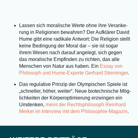
Las­sen sich mora­li­sche Wer­te ohne ihre Ver­an­ke­
rung in Reli­gio­nen bewah­ren? Der Auf­klä­rer David
Hume gibt eine radi­ka­le Ant­wort: Die Reli­gi­on stellt
kei­ne Bedin­gung der Moral dar – sie ist sogar
ihrem Wesen nach dar­auf ange­legt, sich gegen
das mora­li­sche Emp­fin­den zu rich­ten, das alle
Men­schen von Natur aus haben. Ein
Essay von
Phi­lo­soph und Hume-Exper­te Ger­hard Stre­min­ger
.
Das regu­la­ti­ve Prin­zip der Olym­pi­schen Spie­le ist
„schnel­ler, höher, wei­ter“. Neue bio­tech­ni­sche Mög­
lich­kei­ten der Kör­per­op­ti­mie­rung erzwin­gen ein
Umden­ken,
meint der Rechts­phi­lo­soph Rein­hard
Mer­kel im Inter­view mit dem Phi­lo­so­phie-Maga­zin
.