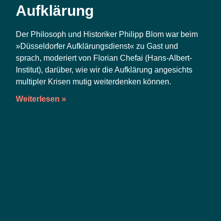
Aufklärung
Der Phi­lo­soph und His­to­ri­ker Phil­ipp Blom war beim
»Düs­sel­dor­fer Auf­klä­rungs­dienst« zu Gast und
sprach, mode­riert von Flo­ri­an Che­fai (Hans-Albert-
Insti­tut), dar­über, wie wir die Auf­klä­rung ange­sichts
mul­ti­pler Kri­sen mutig wei­ter­den­ken können.
Weiterlesen »