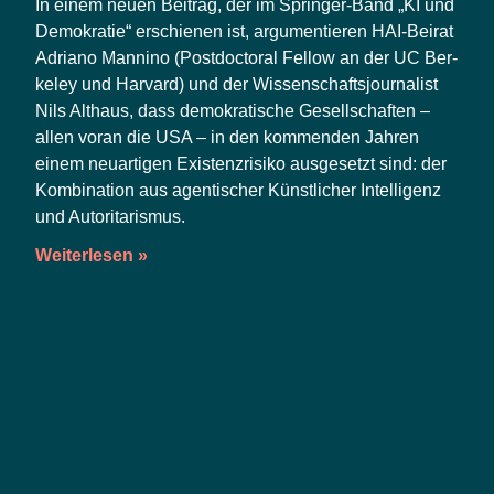
In einem neu­en Bei­trag, der im Sprin­ger-Band „KI und
Demo­kra­tie“ erschie­nen ist, argu­men­tie­ren HAI-Bei­rat
Adria­no Man­ni­no (Post­doc­to­ral Fel­low an der UC Ber­
ke­ley und Har­vard) und der Wis­sen­schafts­jour­na­list
Nils Alt­haus, dass demo­kra­ti­sche Gesell­schaf­ten –
allen vor­an die USA – in den kom­men­den Jah­ren
einem neu­ar­ti­gen Exis­tenz­ri­si­ko aus­ge­setzt sind: der
Kom­bi­na­ti­on aus agen­ti­scher Künst­li­cher Intel­li­genz
und Autoritarismus.
Weiterlesen »