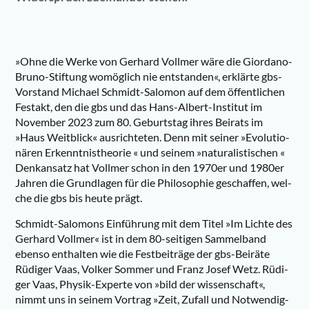
»Ohne die Wer­ke von Ger­hard Voll­mer wäre die Giord­a­no-
Bru­no-Stif­tung womög­lich nie ent­stan­den«, erklär­te gbs-
Vor­stand Micha­el Schmidt-Salo­mon auf dem öffent­li­chen
Fest­akt, den die gbs und das Hans-Albert-Insti­tut im
Novem­ber 2023 zum 80. Geburts­tag ihres Bei­rats im
»Haus Weit­blick« aus­rich­te­ten. Denn mit sei­ner »Evo­lu­tio­
nä­ren Erkennt­nis­theo­rie « und sei­nem »natu­ra­lis­ti­schen «
Denk­an­satz hat Voll­mer schon in den 1970er und 1980er
Jah­ren die Grund­la­gen für die Phi­lo­so­phie geschaf­fen, wel­
che die gbs bis heu­te prägt.
Schmidt-Salo­mons Ein­füh­rung mit dem Titel »Im Lich­te des
Ger­hard Voll­mer« ist in dem 80-sei­ti­gen Sam­mel­band
eben­so ent­hal­ten wie die Fest­bei­trä­ge der gbs-Bei­rä­te
Rüdi­ger Vaas, Vol­ker Som­mer und Franz Josef Wetz. Rüdi­
ger Vaas, Phy­sik-Exper­te von »bild der wis­sen­schaft«,
nimmt uns in sei­nem Vor­trag »Zeit, Zufall und Not­wen­dig­