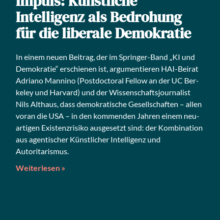
Impuls: Künstliche
Intelligenz als Bedrohung
für die liberale Demokratie
In einem neu­en Bei­trag, der im Sprin­ger-Band „KI und
Demo­kra­tie“ erschie­nen ist, argu­men­tie­ren HAI-Bei­rat
Adria­no Man­ni­no (Post­doc­to­ral Fel­low an der UC Ber­
ke­ley und Har­vard) und der Wis­sen­schafts­jour­na­list
Nils Alt­haus, dass demo­kra­ti­sche Gesell­schaf­ten – allen
vor­an die USA – in den kom­men­den Jah­ren einem neu­
ar­ti­gen Exis­tenz­ri­si­ko aus­ge­setzt sind: der Kom­bi­na­ti­on
aus agen­ti­scher Künst­li­cher Intel­li­genz und
Autoritarismus.
Weiterlesen »