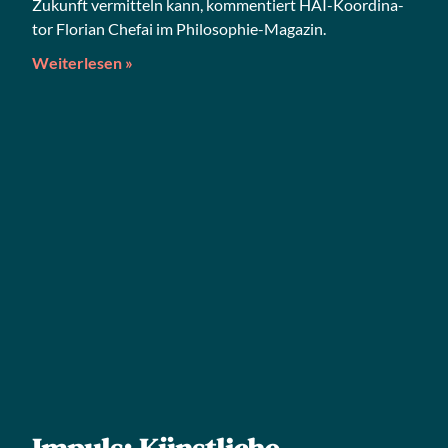
Zukunft ver­mit­teln kann, kom­men­tiert HAI-Koor­di­na­
tor Flo­ri­an Che­fai im Philosophie-Magazin.
Weiterlesen »