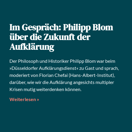
Im Gespräch: Philipp Blom
über die Zukunft der
Aufklärung
Der Phi­lo­soph und His­to­ri­ker Phil­ipp Blom war beim
»Düs­sel­dor­fer Auf­klä­rungs­dienst« zu Gast und sprach,
mode­riert von Flo­ri­an Che­fai (Hans-Albert-Insti­tut),
dar­über, wie wir die Auf­klä­rung ange­sichts mul­ti­pler
Kri­sen mutig wei­ter­den­ken können.
Weiterlesen »