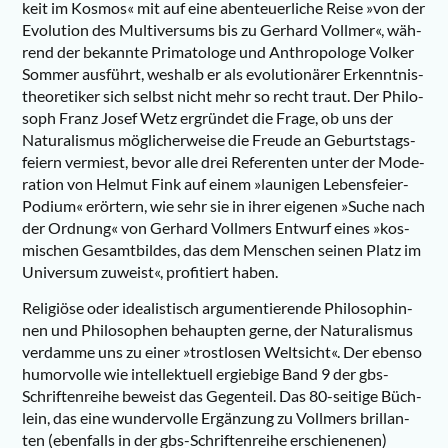
keit im Kos­mos« mit auf eine aben­teu­er­li­che Rei­se »von der
Evo­lu­ti­on des Mul­ti­ver­sums bis zu Ger­hard Voll­mer«, wäh­
rend der bekann­te Pri­ma­to­lo­ge und Anthro­po­lo­ge Vol­ker
Som­mer aus­führt, wes­halb er als evo­lu­tio­nä­rer Erkennt­nis­
theo­re­ti­ker sich selbst nicht mehr so recht traut. Der Phi­lo­
soph Franz Josef Wetz ergrün­det die Fra­ge, ob uns der
Natu­ra­lis­mus mög­li­cher­wei­se die Freu­de an Geburts­tags­
fei­ern ver­miest, bevor alle drei Refe­ren­ten unter der Mode­
ra­ti­on von Hel­mut Fink auf einem »lau­ni­gen Lebens­fei­er-
Podi­um« erör­tern, wie sehr sie in ihrer eige­nen »Suche nach
der Ord­nung« von Ger­hard Voll­mers Ent­wurf eines »kos­
mi­schen Gesamt­bil­des, das dem Men­schen sei­nen Platz im
Uni­ver­sum zuweist«, pro­fi­tiert haben.
Reli­giö­se oder idea­lis­tisch argu­men­tie­ren­de Phi­lo­so­phin­
nen und Phi­lo­so­phen behaup­ten ger­ne, der Natu­ra­lis­mus
ver­dam­me uns zu einer »trost­lo­sen Welt­sicht«. Der eben­so
humor­vol­le wie intel­lek­tu­ell ergie­bi­ge Band 9 der gbs-
Schrif­ten­rei­he beweist das Gegen­teil. Das 80-sei­ti­ge Büch­
lein, das eine wun­der­vol­le Ergän­zung zu Voll­mers bril­lan­
ten (eben­falls in der gbs-Schrif­ten­rei­he erschie­ne­nen)