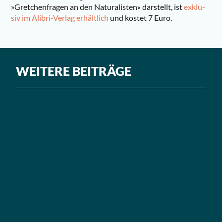
»Gret­chen­fra­gen an den Natu­ra­lis­ten« dar­stellt, ist
exklu­
siv im Ali­bri-Ver­lag erhält­lich
und kos­tet 7 Euro.
WEITERE BEITRÄGE