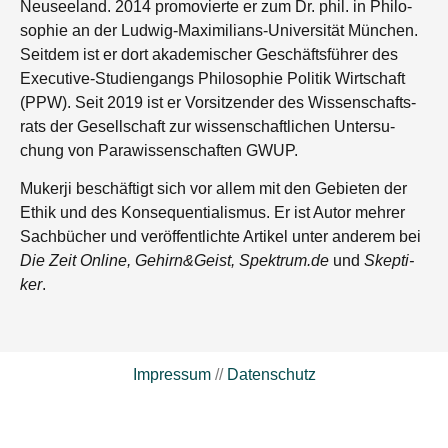
Neu­see­land. 2014 pro­mo­vier­te er zum Dr. phil. in Phi­lo­
so­phie an der Lud­wig-Maxi­mi­li­ans-Uni­ver­si­tät Mün­chen.
Seit­dem ist er dort aka­de­mi­scher Geschäfts­füh­rer des
Exe­cu­ti­ve-Stu­di­en­gangs Phi­lo­so­phie Poli­tik Wirt­schaft
(PPW). Seit 2019 ist er Vor­sit­zen­der des Wis­sen­schafts­
rats der Gesell­schaft zur wis­sen­schaft­li­chen Unter­su­
chung von Para­wis­sen­schaf­ten GWUP.
Muker­ji beschäf­tigt sich vor allem mit den Gebie­ten der
Ethik und des Kon­se­quen­tia­lis­mus. Er ist Autor meh­rer
Sach­bü­cher und ver­öf­fent­lich­te Arti­kel unter ande­rem bei
Die Zeit Online, Gehirn&Geist, Spektrum.de
und
Skep­ti­
ker
.
Impressum
//
Datenschutz