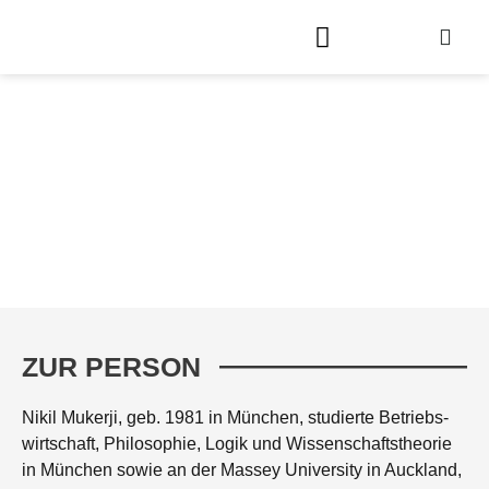
PD DR. NIKIL MUKERJI
Philosoph & Schriftsteller
ZUR PERSON
Nikil Muker­ji, geb. 1981 in Mün­chen, stu­dier­te Betriebs­
wirt­schaft, Phi­lo­so­phie, Logik und Wis­sen­schafts­theo­rie
in Mün­chen sowie an der Mas­sey Uni­ver­si­ty in Auck­land,